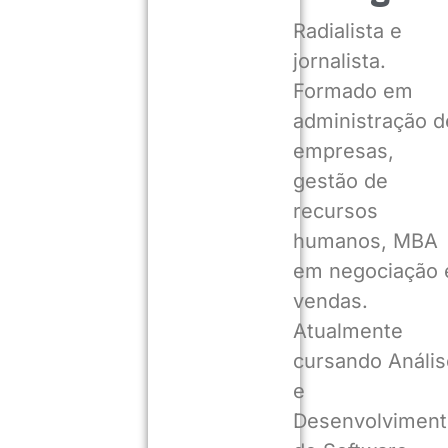
Radialista e
jornalista.
Formado em
administração d
empresas,
gestão de
recursos
humanos, MBA
em negociação 
vendas.
Atualmente
cursando Anális
e
Desenvolviment