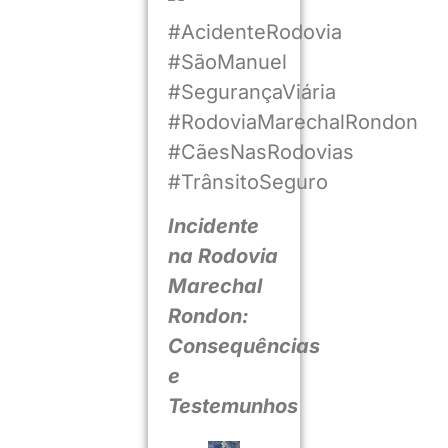
#AcidenteRodovia
#SãoManuel
#SegurançaViária
#RodoviaMarechalRondon
#CãesNasRodovias
#TrânsitoSeguro
Incidente
na Rodovia
Marechal
Rondon:
Consequências
e
Testemunhos