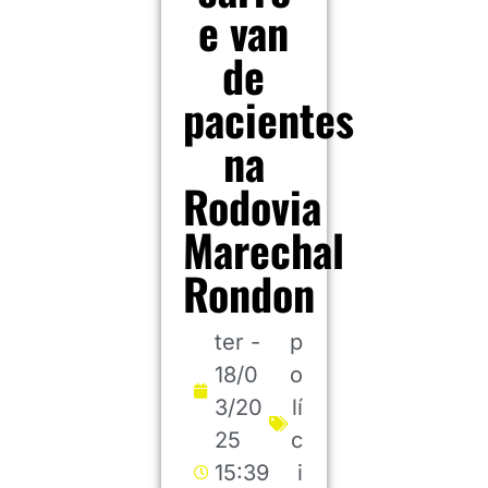
e van
de
pacientes
na
Rodovia
Marechal
Rondon
ter -
p
18/0
o
3/20
lí
25
c
15:39
i