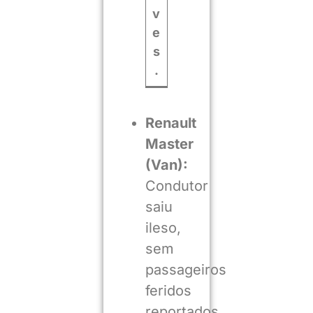
v
e
s
.
Renault
Master
(Van):
Condutor
saiu
ileso,
sem
passageiros
feridos
reportados.