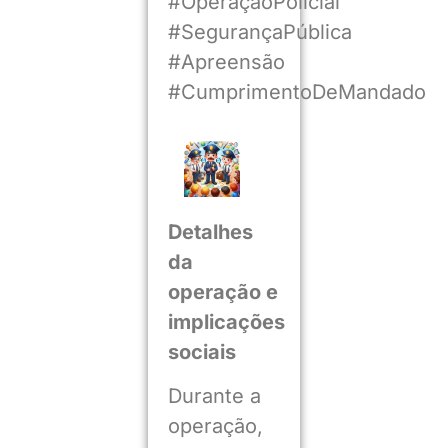
#OperaçãoPolicial
#SegurançaPública
#Apreensão
#CumprimentoDeMandado
Detalhes
da
operação e
implicações
sociais
Durante a
operação,