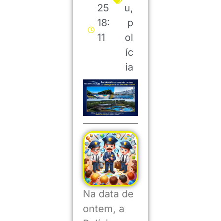
25
u
,
18:
p
11
ol
íc
ia
Na data de
ontem, a