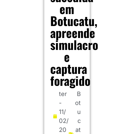
em
Botucatu,
apreende
simulacro
e
captura
foragido
ter
B
-
ot
11/
u
02/
c
20
at