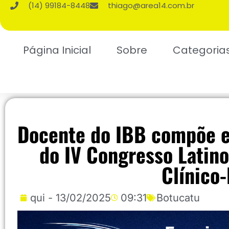
(14) 99184-8448
thiago@area14.com.br
Página Inicial
Sobre
Categoria
Docente do IBB compõe eq
do IV Congresso Latin
Clínico-
qui - 13/02/2025
09:31
Botucatu