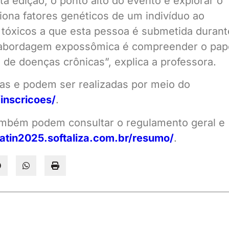
 edição, o ponto alto do evento é explorar o
iona fatores genéticos de um indivíduo ao
 tóxicos a que esta pessoa é submetida durant
a abordagem expossômica é compreender o pap
 de doenças crônicas”, explica a professora.
tas e podem ser realizadas por meio do
/inscricoes/
.
também podem consultar o regulamento geral e
ilatin2025.softaliza.com.br/resumo/
.