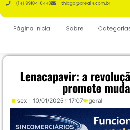
(14) 99184-8448
thiago@area14.com.br
Página Inicial
Sobre
Categoria
Lenacapavir: a revoluç
promete mudar
sex - 10/01/2025
17:07
geral