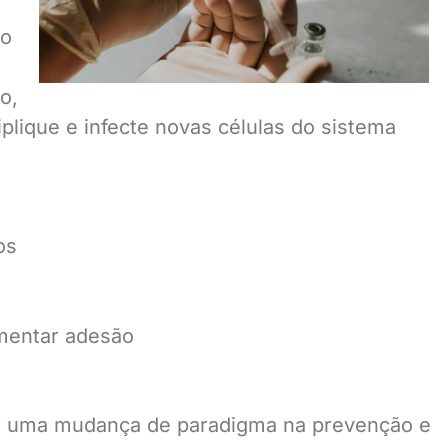
eo
o,
lique e infecte novas células do sistema
os
umentar adesão
ar uma mudança de paradigma na prevenção e