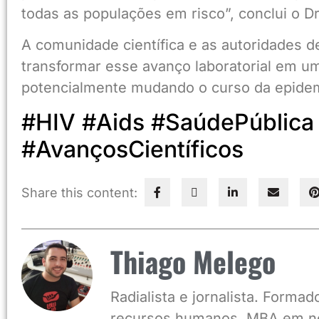
todas as populações em risco”, conclui o D
A comunidade científica e as autoridades 
transformar esse avanço laboratorial em um
potencialmente mudando o curso da epidem
#HIV #Aids #SaúdePública
#AvançosCientíficos
Share this content:
Thiago Melego
Radialista e jornalista. Form
recursos humanos, MBA em ne