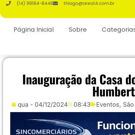
(14) 99184-8448
thiago@area14.com.br
Página Inicial
Sobre
Categoria
Inauguração da Casa d
Humbert
qua - 04/12/2024
08:43
Eventos
,
São