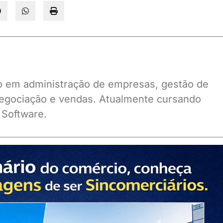
ado em administração de empresas, gestão de
gociação e vendas. Atualmente cursando
 Software.