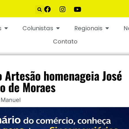
s
Colunistas
Regionais
N
Contato
o Artesão homenageia José
o de Moraes
 Manuel