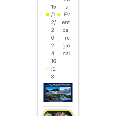
15
a
,
/1
Ev
2/
ent
2
os
,
0
re
2
gio
4
nal
16
:2
8