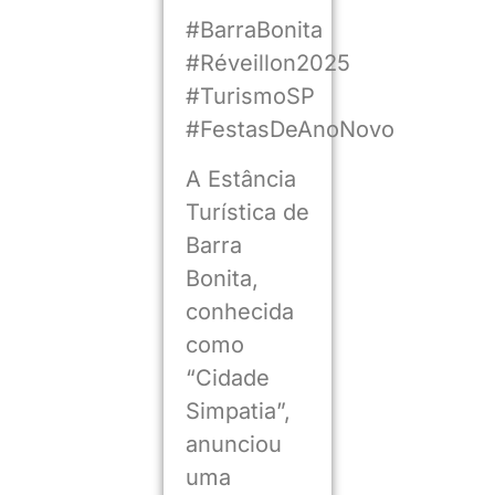
#BarraBonita
#Réveillon2025
#TurismoSP
#FestasDeAnoNovo
A Estância
Turística de
Barra
Bonita,
conhecida
como
“Cidade
Simpatia”,
anunciou
uma