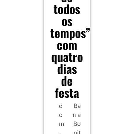
todos
os
tempos”
com
quatro
dias
de
festa
d
Ba
o
rra
m
Bo
-
nit