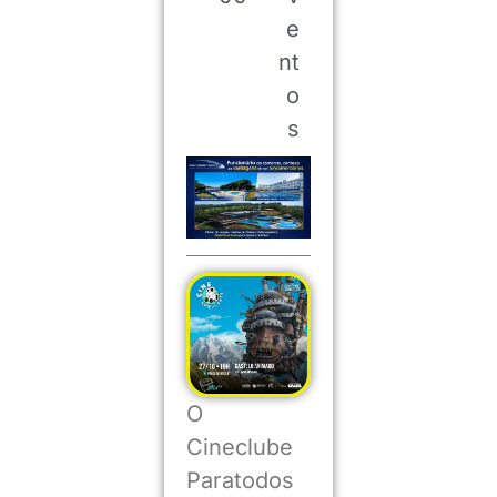
e
nt
o
s
O
Cineclube
Paratodos