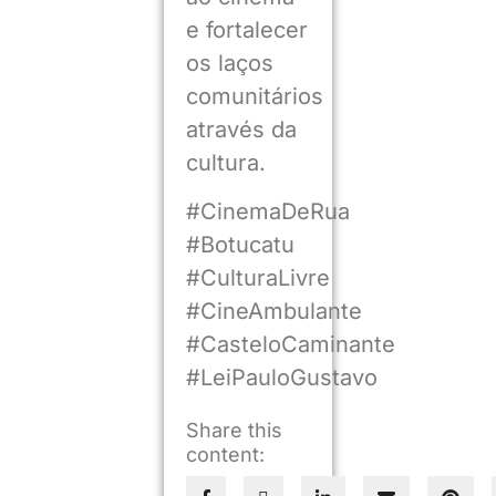
e fortalecer
os laços
comunitários
através da
cultura.
#CinemaDeRua
#Botucatu
#CulturaLivre
#CineAmbulante
#CasteloCaminante
#LeiPauloGustavo
Share this
content: