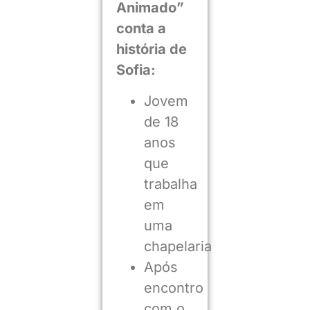
Animado”
conta a
história de
Sofia:
Jovem
de 18
anos
que
trabalha
em
uma
chapelaria
Após
encontro
com o