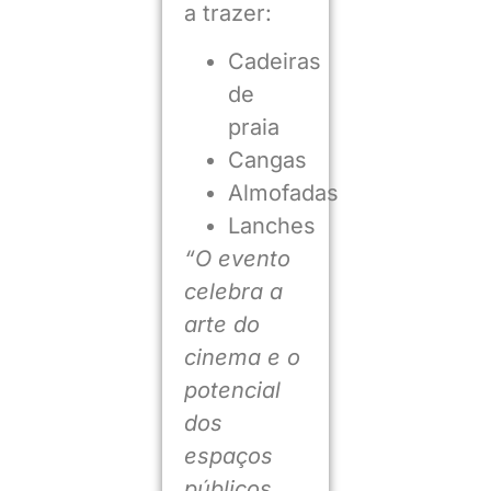
a trazer:
Cadeiras
de
praia
Cangas
Almofadas
Lanches
“O evento
celebra a
arte do
cinema e o
potencial
dos
espaços
públicos