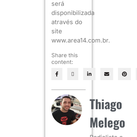
será
disponibilizada
através do
site
www.area14.com.br.
Share this
content:
Thiago
Melego