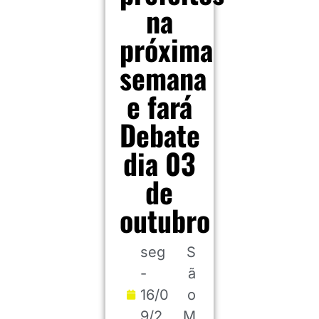
na
próxima
semana
e fará
Debate
dia 03
de
outubro
seg
S
-
ã
16/0
o
9/2
M