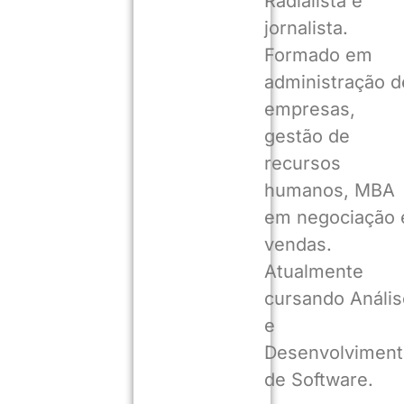
Radialista e
jornalista.
Formado em
administração d
empresas,
gestão de
recursos
humanos, MBA
em negociação 
vendas.
Atualmente
cursando Anális
e
Desenvolviment
de Software.