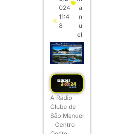
024
a
11:4
n
8
u
el
A Rádio
Clube de
São Manuel
– Centro
Oeste