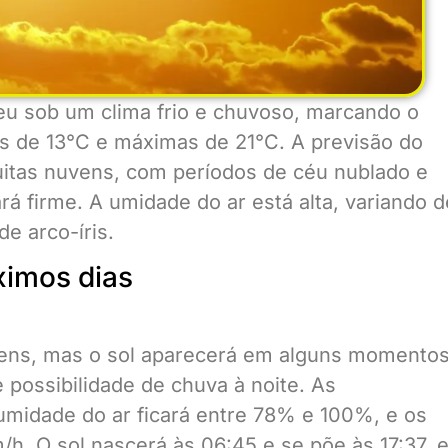
u sob um clima frio e chuvoso, marcando o
s de 13°C e máximas de 21°C. A previsão do
muitas nuvens, com períodos de céu nublado e
ará firme. A umidade do ar está alta, variando d
e arco-íris.
ximos dias
vens, mas o sol aparecerá em alguns momentos
possibilidade de chuva à noite. As
umidade do ar ficará entre 78% e 100%, e os
h. O sol nascerá às 06:45 e se põe às 17:37, e