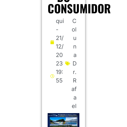
CONSUMIDOR
qui
C
-
ol
21/
u
12/
n
20
a
23
D
19:
r.
55
R
af
a
el