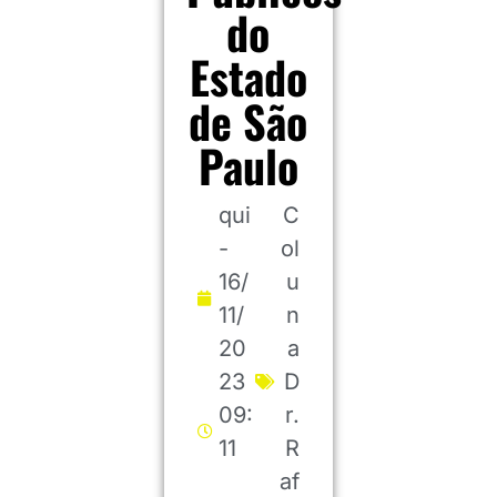
do
Estado
de São
Paulo
qui
C
-
ol
16/
u
11/
n
20
a
23
D
09:
r.
11
R
af