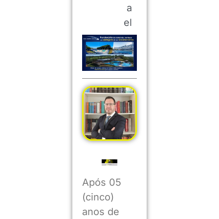
a
el
Após 05
(cinco)
anos de