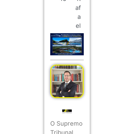
af
a
el
O Supremo
Tribunal