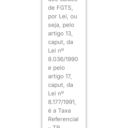
de FGTS,
por Lei, ou
seja, pelo
artigo 13,
caput, da
Lei nº
8.036/1990
e pelo
artigo 17,
caput, da
Lei nº
8.177/1991,
é a Taxa
Referencial
– TR.