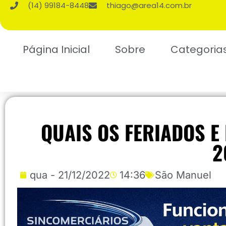
(14) 99184-8448
thiago@area14.com.br
Página Inicial
Sobre
Categoria
QUAIS OS FERIADOS E
2
qua - 21/12/2022
14:36
São Manuel