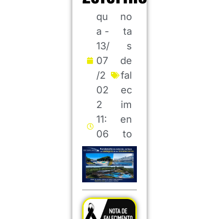
qu
no
a -
ta
13/
s
07
de
/2
fal
02
ec
2
im
11:
en
06
to