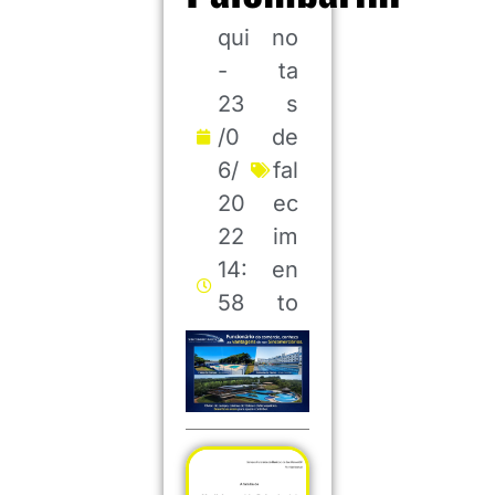
qui
no
-
ta
23
s
/0
de
6/
fal
20
ec
22
im
14:
en
58
to