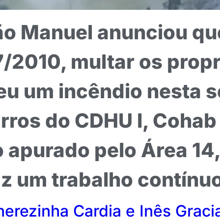
São Manuel anunciou qu
/2010, multar os propr
u um incêndio nesta se
rros do CDHU I, Cohab I
apurado pelo Área 14, 
z um trabalho contínuo
herezinha Cardia e Inês Graci