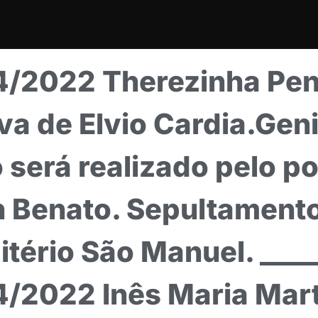
4/2022 Therezinha Pen
a de Elvio Cardia.Geni
 será realizado pelo po
n Benato. Sepultament
tério São Manuel. _____
4/2022 Inês Maria Mar