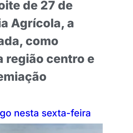
ite de 27 de
ia Agrícola, a
iada, como
a região centro e
remiação
go nesta sexta-feira