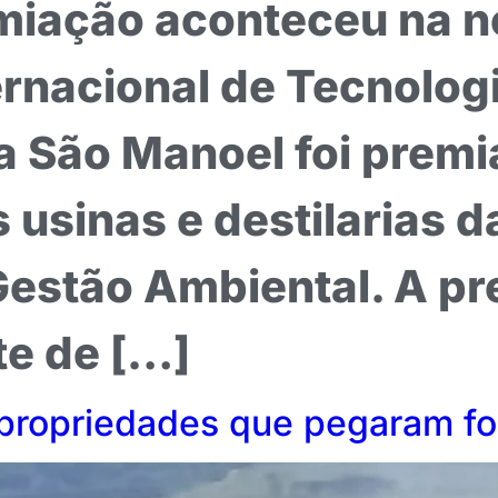
miação aconteceu na no
ternacional de Tecnolog
a São Manoel foi prem
 usinas e destilarias d
 Gestão Ambiental. A p
te de […]
 propriedades que pegaram fo