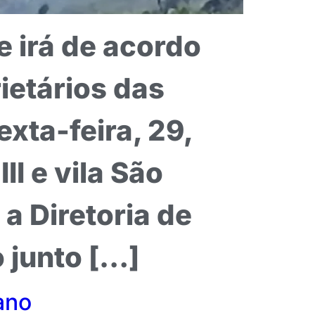
e irá de acordo
ietários das
xta-feira, 29,
II e vila São
a Diretoria de
 junto […]
ano