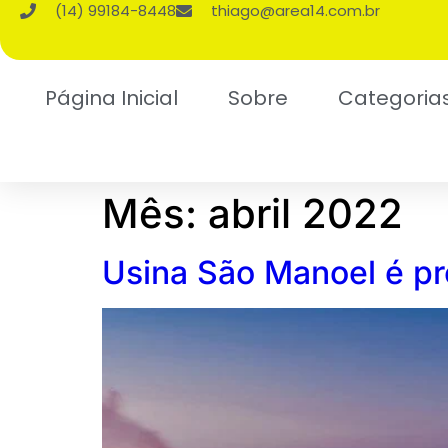
(14) 99184-8448
thiago@area14.com.br
Página Inicial
Sobre
Categoria
Mês:
abril 2022
Usina São Manoel é p