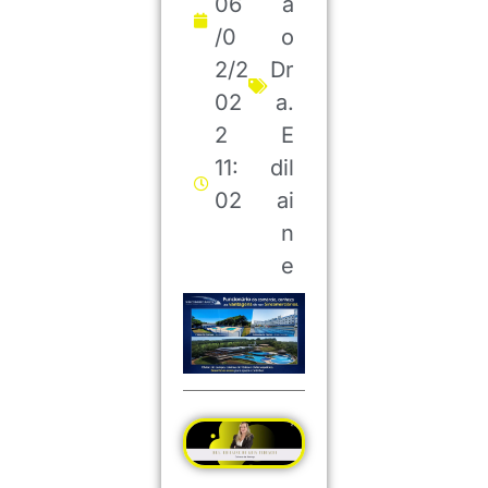
06
ã
/0
o
2/2
Dr
02
a.
2
E
11:
dil
02
ai
n
e