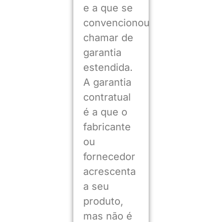
e a que se
convencionou
chamar de
garantia
estendida.
A garantia
contratual
é a que o
fabricante
ou
fornecedor
acrescenta
a seu
produto,
mas não é