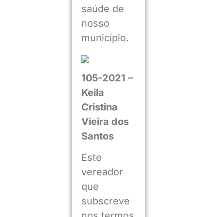
saúde de
nosso
município.
105-2021 –
Keila
Cristina
Vieira dos
Santos
Este
vereador
que
subscreve
nos termos