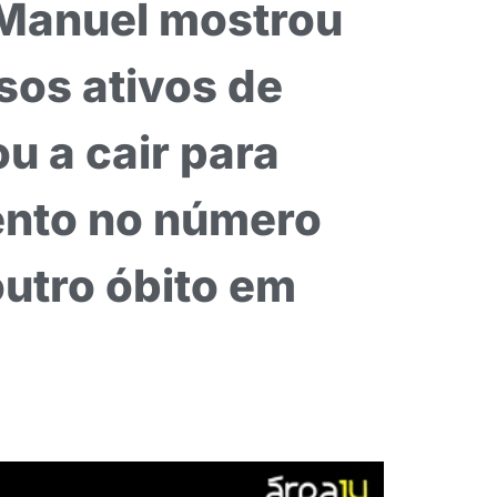
o Manuel mostrou
sos ativos de
u a cair para
ento no número
outro óbito em