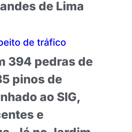
nandes de Lima
eito de tráfico
am 394 pedras de
35 pinos de
inhado ao SIG,
centes e