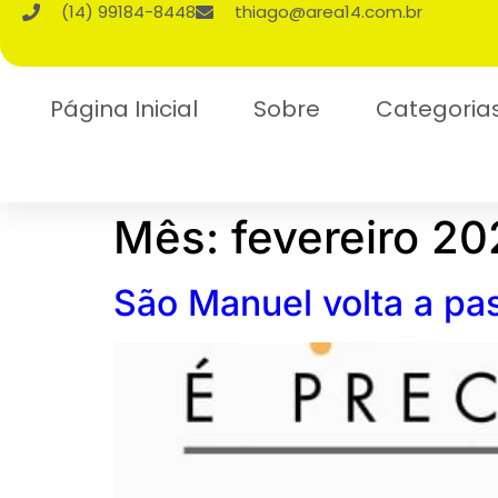
(14) 99184-8448
thiago@area14.com.br
Página Inicial
Sobre
Categoria
Mês:
fevereiro 20
São Manuel volta a pa