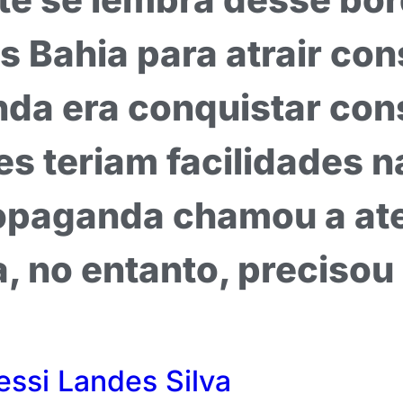
s Bahia para atrair co
nda era conquistar co
es teriam facilidades n
opaganda chamou a ate
, no entanto, precisou 
essi Landes Silva