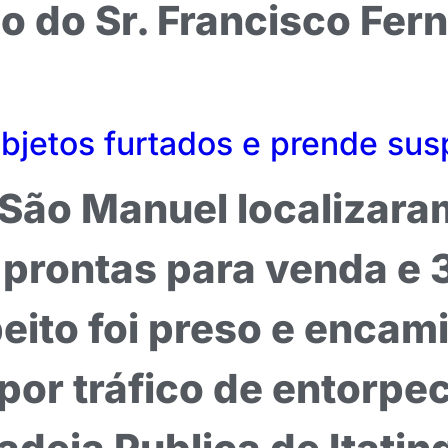
ho do Sr. Francisco Fer
objetos furtados e prende susp
e São Manuel localizar
prontas para venda e 
eito foi preso e encam
por tráfico de entorpe