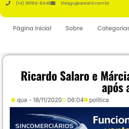
(14) 99184-8448
thiago@area14.com.br
Página Inicial
Sobre
Categoria
Ricardo Salaro e Márci
após 
qua - 18/11/2020
06:04
política