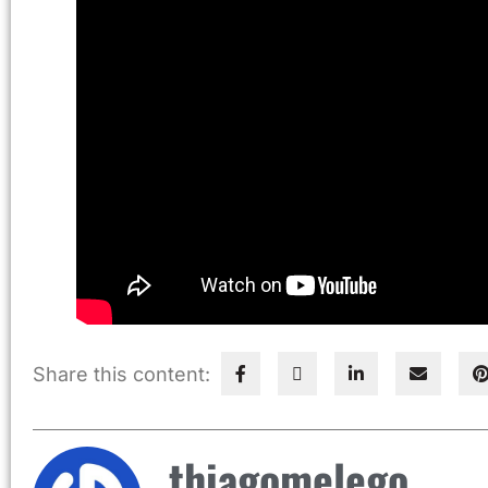
Share this content:
thiagomelego