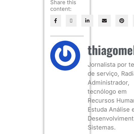
Share this
content:
thiagome
Jornalista por 
de serviço, Radia
Administrador,
tecnólogo em
Recursos Huma
Estuda Análise 
Desenvolviment
Sistemas.