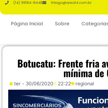
(14) 99184-8448
thiago@area14.com.br
Página Inicial
Sobre
Categoria
Botucatu: Frente fria 
mínima de 
ter - 30/06/2020
22:22
regional