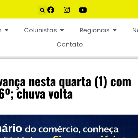
s
Colunistas
Regionais
N
Contato
avança nesta quarta (1) com
6º; chuva volta