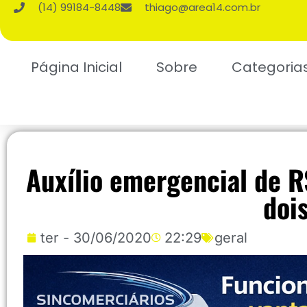
(14) 99184-8448
thiago@area14.com.br
Página Inicial
Sobre
Categoria
Auxílio emergencial de R
doi
ter - 30/06/2020
22:29
geral