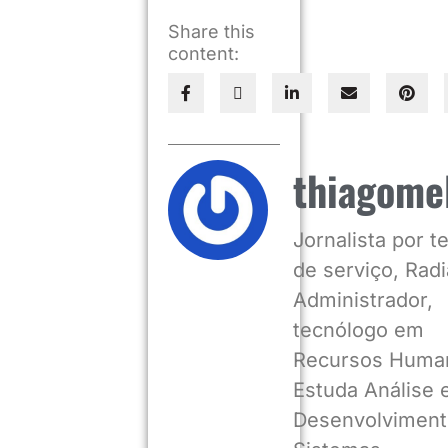
Share this
content:
thiagome
Jornalista por 
de serviço, Radia
Administrador,
tecnólogo em
Recursos Huma
Estuda Análise 
Desenvolviment