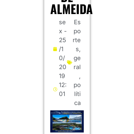
ALMEIDA
se
Es
x -
po
25
rte
/1
s
,
0/
ge
20
ral
19
,
12:
po
01
líti
ca