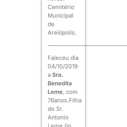
Cemitério
Municipal
de
Areiópolis.
——————————————
Faleceu dia
04/10/2019
a
Sra.
Benedita
Leme
, com
76anos.Filha
do Sr.
Antonio
Leme (in