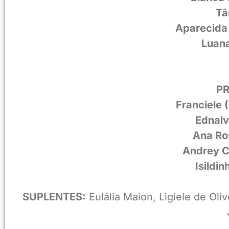
Tâ
Aparecida 
Luana
P
Franciele 
Ednalv
Ana Ro
Andrey C
Isildi
SUPLENTES:
Eulália Maion, Ligiele de Oli