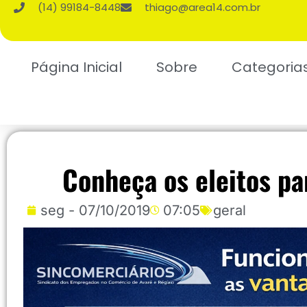
(14) 99184-8448
thiago@area14.com.br
Página Inicial
Sobre
Categoria
Conheça os eleitos pa
seg - 07/10/2019
07:05
geral