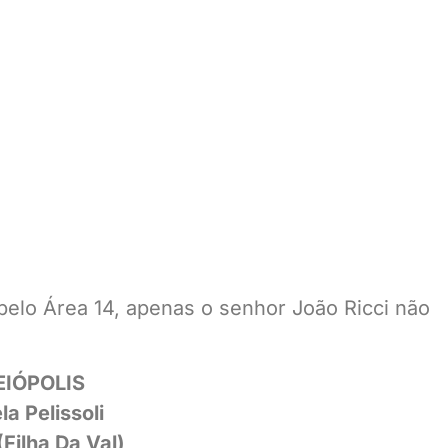
pelo Área 14, apenas o senhor João Ricci não
EIÓPOLIS
la Pelissoli
(Filha Da Val)