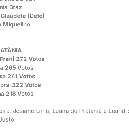
nia Bráz
Claudete (Dete)
 Miquelino
RATÂNIA
(Fran) 272 Votos
a 265 Votos
sa 241 Votos
orsi 222 Votos
nha 218 Votos
veira, Josiane Lima, Luana de Pratânia e Leandr
Justo.