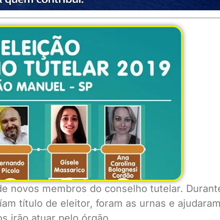
 de novos membros do conselho tutelar. Durant
am título de eleitor, foram as urnas e ajudaram
 irão atuar pelo órgão.