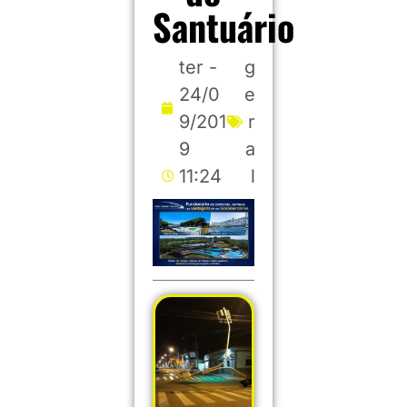
Santuário
ter -
g
24/0
e
9/201
r
9
a
11:24
l