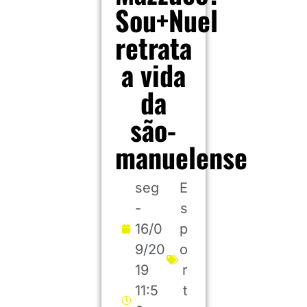
Sou+Nuel
retrata
a vida
da
são-
manuelense
seg
E
-
s
16/0
p
9/20
o
19
r
11:5
t