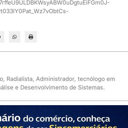
O7rffeU9ULDBKWsyABW0uDgtuEiFGm0J-
t033lY0Pat_Wz7vObtCs-
o, Radialista, Administrador, tecnólogo em
álise e Desenvolvimento de Sistemas.