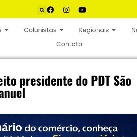
s
Colunistas
Regionais
N
Contato
eito presidente do PDT São
anuel