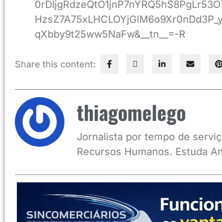
0rDIjgRdzeQtO1jnP7nYRQ5hS8PgLr53
HzsZ7A75xLHCLOYjGlM6o9Xr0nDd3P_y
qXbby9t25ww5NaFw&__tn__=-R
Share this content:
thiagomelego
Jornalista por tempo de serviç
Recursos Humanos. Estuda An