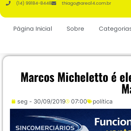
(14) 99184-8448
thiago@area14.com.br
Página Inicial
Sobre
Categoria
Marcos Micheletto é el
M
seg - 30/09/2019
07:00
política