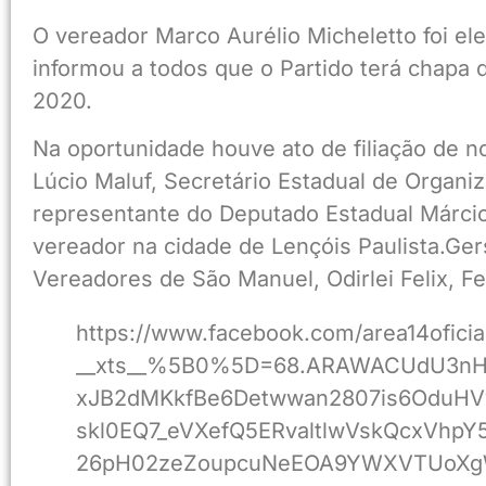
O vereador Marco Aurélio Micheletto foi ele
informou a todos que o Partido terá chapa 
2020.
Na oportunidade houve ato de filiação de 
Lúcio Maluf, Secretário Estadual de Organi
representante do Deputado Estadual Márci
vereador na cidade de Lençóis Paulista.Ger
Vereadores de São Manuel, Odirlei Felix, F
https://www.facebook.com/area14ofici
__xts__%5B0%5D=68.ARAWACUdU3nH
xJB2dMKkfBe6Detwwan2807is6OduHV
skl0EQ7_eVXefQ5ERvaltlwVskQcxVhpY
26pH02zeZoupcuNeEOA9YWXVTUoXg