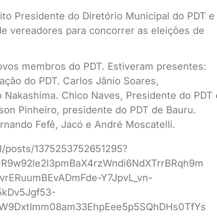
ito Presidente do Diretório Municipal do PDT e
de vereadores para concorrer as eleições de
novos membros do PDT. Estiveram presentes:
zação do PDT. Carlos Jânio Soares,
o Nakashima. Chico Naves, Presidente do PDT 
son Pinheiro, presidente do PDT de Bauru.
ernando Fefê, Jacó e André Moscatelli.
al/posts/1375253752651295?
R9w92le2l3pmBaX4rzWndi6NdXTrrBRqh9m
vrERuumBEvADmFde-Y7JpvL_vn-
5kDv5Jgf53-
W9DxtImm08am33EhpEee5p5SQhDHs0TfYs