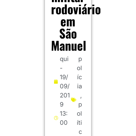
rodoviário
em
São
Manuel
qui
p
-
ol
19/
íc
09/
ia
201
,
9
p
13:
ol
00
íti
c