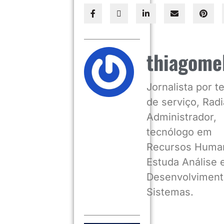
thiagome
Jornalista por 
de serviço, Radia
Administrador,
tecnólogo em
Recursos Huma
Estuda Análise 
Desenvolviment
Sistemas.