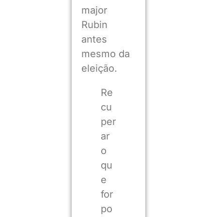
major
Rubin
antes
mesmo da
eleição.
Re
cu
per
ar
o
qu
e
for
po