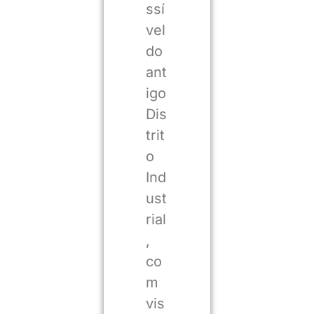
ssí
vel
do
ant
igo
Dis
trit
o
Ind
ust
rial
,
co
m
vis