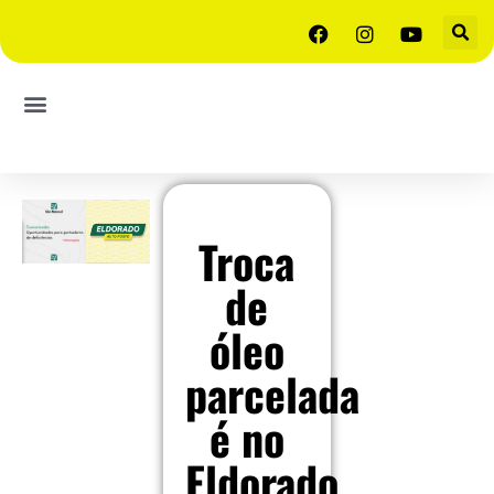
Troca
de
óleo
parcelada
é no
Eldorado