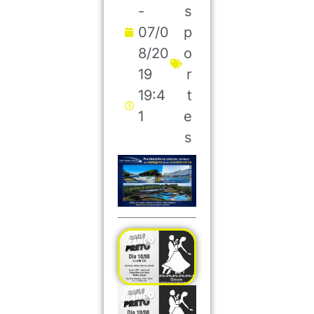
-
s
07/0
p
8/20
o
19
r
19:4
t
1
e
s