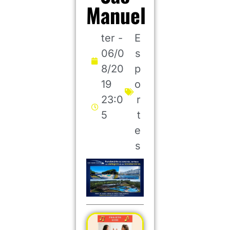
Manuel
ter -
E
06/0
s
8/20
p
19
o
23:0
r
5
t
e
s