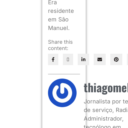
Era
residente
em São
Manuel.
Share this
content:
thiagome
Jornalista por 
de serviço, Radia
Administrador,
tecnólogo em