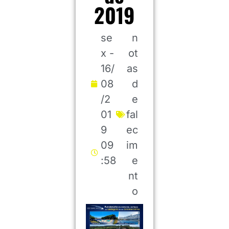
2019
se
n
x -
ot
16/
as
08
d
/2
e
01
fal
9
ec
09
im
:58
e
nt
o