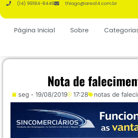
(14) 99184-8448
thiago@area14.com.br
Página Inicial
Sobre
Categoria
Nota de falecimen
seg - 19/08/2019
17:28
notas de falec