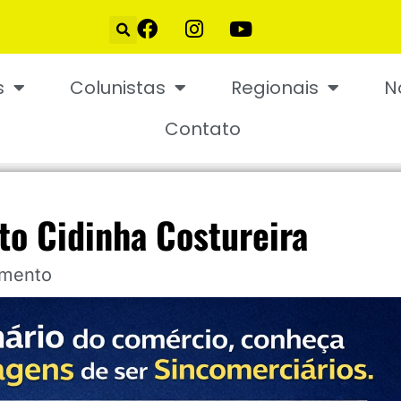
s
Colunistas
Regionais
N
Contato
to Cidinha Costureira
imento