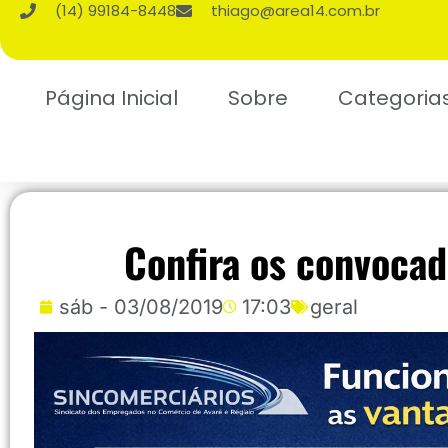
(14) 99184-8448
thiago@area14.com.br
Página Inicial
Sobre
Categoria
Confira os convoca
sáb - 03/08/2019
17:03
geral