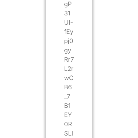
gP
31
Ul-
fEy
pj0
gy
Rr7
L2r
wC
B6
_7
B1
EY
0R
SLI