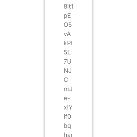
8lt1
pE
O5
vA
kPl
5L
7U
NJ
C
mJ
e-
xIY
If0
bq
har