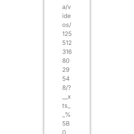
a/v
ide
os/
125
512
316
80
29
54
8/?
__x
ts_
_%
5B
0