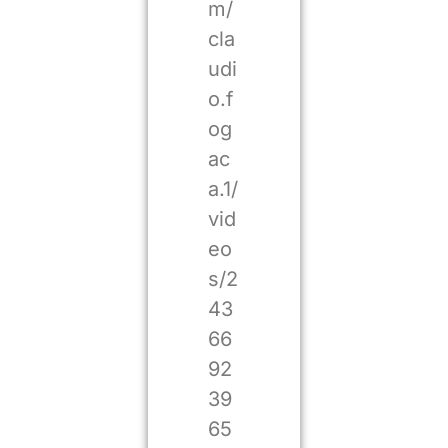
m/
cla
udi
o.f
og
ac
a.1/
vid
eo
s/2
43
66
92
39
65