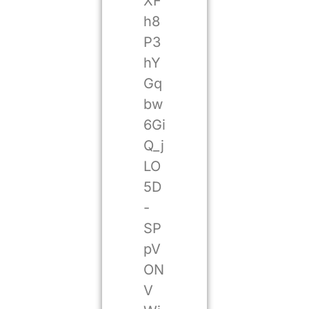
XF
h8
P3
hY
Gq
bw
6Gi
Q_j
LO
5D
-
SP
pV
ON
V