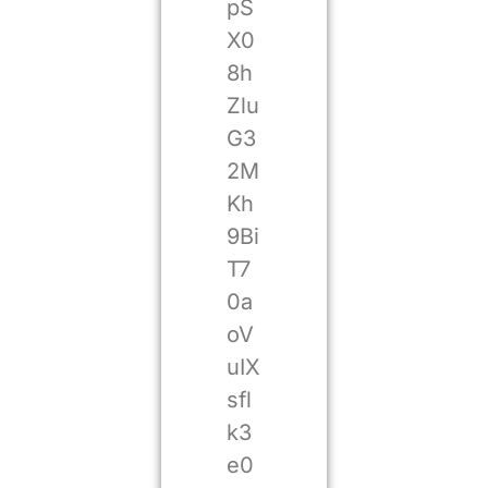
pS
X0
8h
Zlu
G3
2M
Kh
9Bi
T7
0a
oV
uIX
sfl
k3
e0