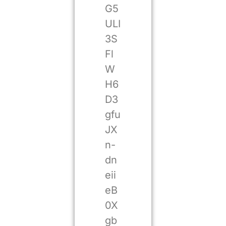
G5
ULI
3S
Fl
W
H6
D3
gfu
JX
n-
dn
eii
eB
0X
gb