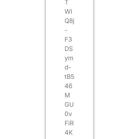
T
Wl
Q8j
-
F3
DS
ym
d-
tB5
46
M
GU
0v
FiR
4K