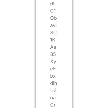
6U
C1
Qlx
avI
SC
1K
Aa
85
Xy
eE
bx
dih
U3
oa
Cn