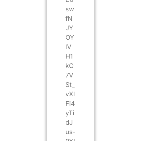
sw
fN
JY
OY
lV
H1
kO
7V
St_
vXl
Fi4
yTi
dJ
us-