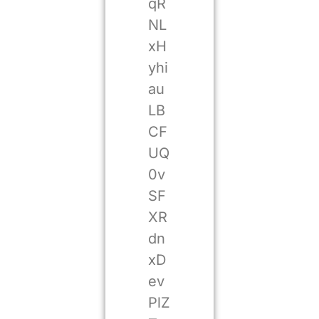
qR
NL
xH
yhi
au
LB
CF
UQ
0v
SF
XR
dn
xD
ev
PlZ