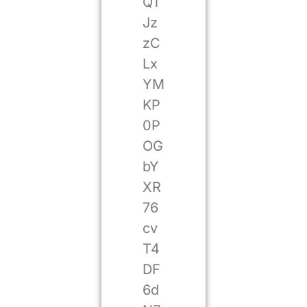
Q1
Jz
zC
Lx
YM
KP
0P
OG
bY
XR
76
cv
T4
DF
6d