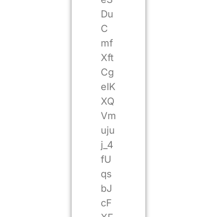
Du
C
mf
Xft
Cg
eIK
XQ
Vm
uju
j_4
fU
qs
bJ
cF