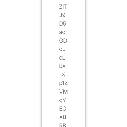
ZlT
J9
D5I
ac
GD
ou
cL
bX
_X
p1Z
VM
gY
EG
X8
RB