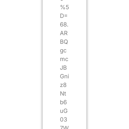
%5
D=
68.
AR
BQ
gc
mc
JB
Gni
z8
Nt
b6
uG
03
7W