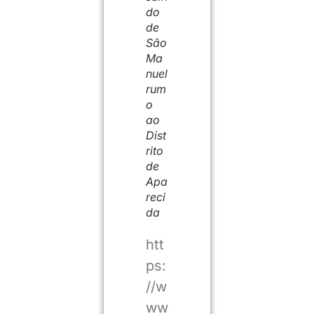
do
de
São
Ma
nuel
rum
o
ao
Dist
rito
de
Apa
reci
da
htt
ps:
//w
ww