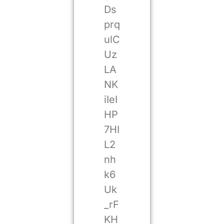
Ds
prq
ulC
Uz
LA
NK
iIeI
HP
7HI
L2
nh
k6
Uk
_rF
KH