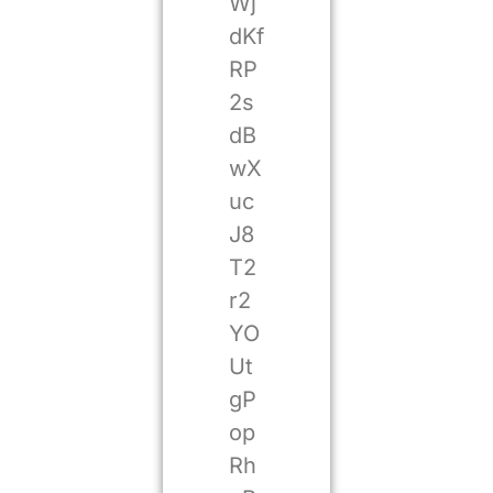
Wj
dKf
RP
2s
dB
wX
uc
J8
T2
r2
YO
Ut
gP
op
Rh