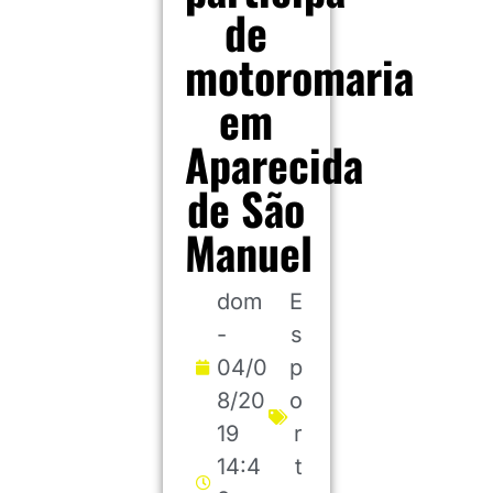
de
motoromaria
em
Aparecida
de São
Manuel
dom
E
-
s
04/0
p
8/20
o
19
r
14:4
t