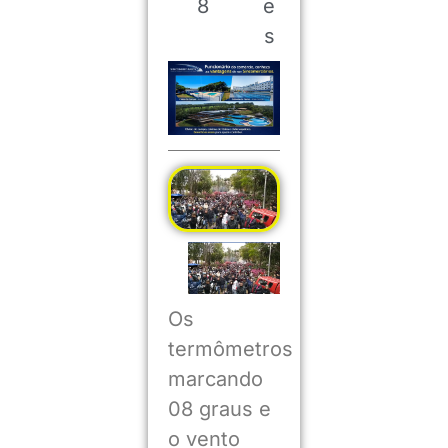
8
e
s
Os
termômetros
marcando
08 graus e
o vento