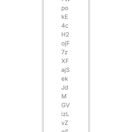
po
kE
4c
H2
ojF
7z
XF
ajS
ek
Jd
M
GV
izL
vZ
eS