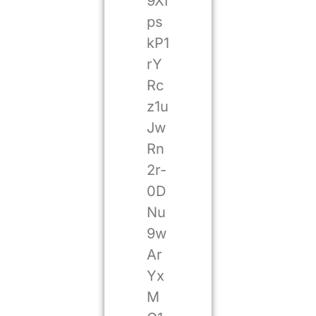
9XI
ps
kP1
rY
Rc
z1u
Jw
Rn
2r-
0D
Nu
9w
Ar
Yx
M