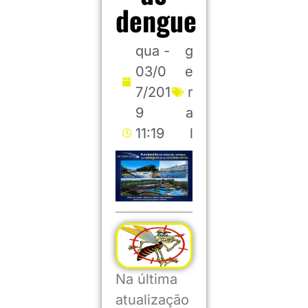
dengue
qua -
g
03/0
e
7/201
r
9
a
11:19
l
Na última
atualização