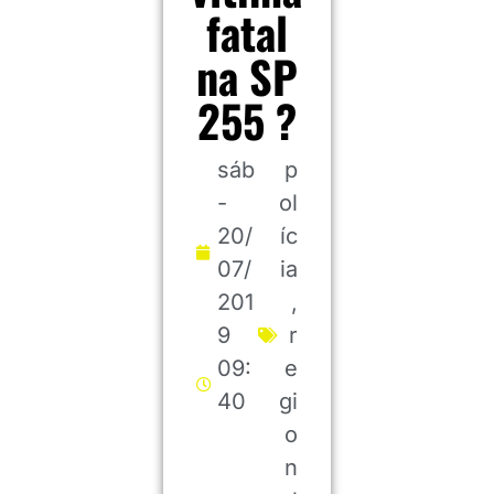
fatal
na SP
255 ?
sáb
p
-
ol
20/
íc
07/
ia
201
,
9
r
09:
e
40
gi
o
n