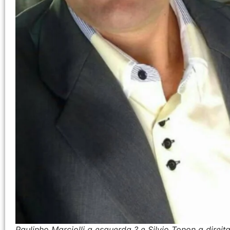
Paulinho Marciolli a esquerda ? e Silvio Tonon a direit