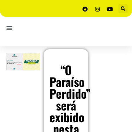
“O
Paraíso
Perdido”
será
exibido
nesta