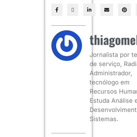
thiagome
Jornalista por 
de serviço, Radia
Administrador,
tecnólogo em
Recursos Huma
Estuda Análise 
Desenvolviment
Sistemas.