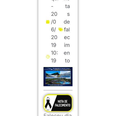
-
ta
20
s
/0
de
6/
fal
20
ec
19
im
10:
en
19
to
Faleceu dia