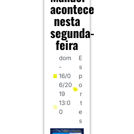
acontece
nesta
segunda-
feira
dom
E
-
s
16/0
p
6/20
o
19
r
13:0
t
0
e
s