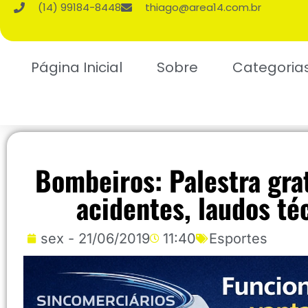
(14) 99184-8448
thiago@area14.com.br
Página Inicial
Sobre
Categoria
Bombeiros: Palestra gra
acidentes, laudos té
sex - 21/06/2019
11:40
Esportes