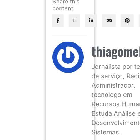
Share this
content:
thiagome
Jornalista por 
de serviço, Radia
Administrador,
tecnólogo em
Recursos Huma
Estuda Análise 
Desenvolviment
Sistemas.