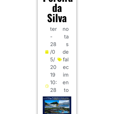
da
Silva
ter
no
-
ta
28
s
/0
de
5/
fal
20
ec
19
im
10:
en
28
to