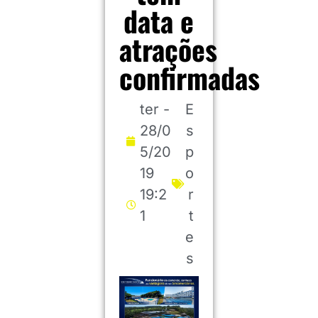
data e
atrações
confirmadas
ter -
E
28/0
s
5/20
p
19
o
19:2
r
1
t
e
s