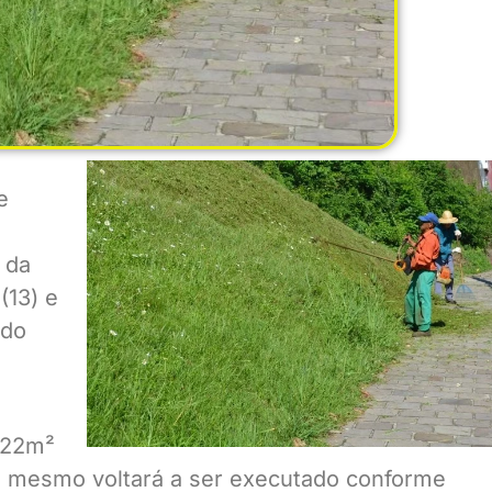
e
 da
(13) e
 do
.322m²
o mesmo voltará a ser executado conforme