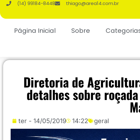
(14) 99184-8448
thiago@area14.com.br
Página Inicial
Sobre
Categoria
Diretoria de Agricultu
detalhes sobre roçada
M
ter - 14/05/2019
14:22
geral