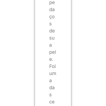
pe
da
ço
s
de
su
a
pel
e.
Foi
um
a
da
s
ce