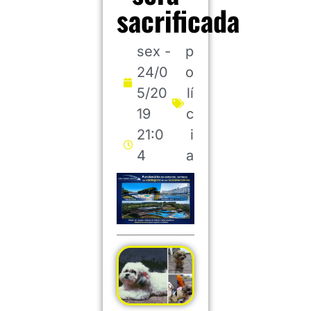
sacrificada
sex -
p
24/0
o
5/20
lí
19
c
21:0
i
4
a