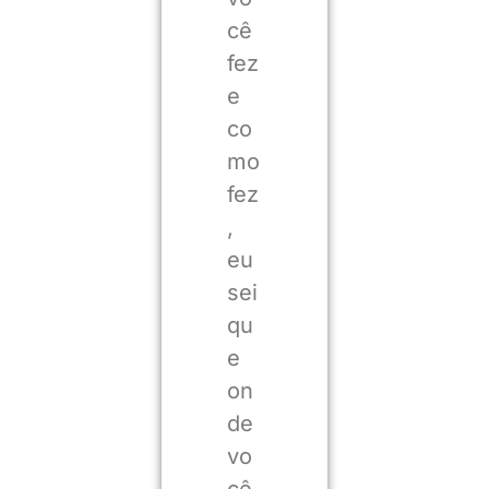
cê
fez
e
co
mo
fez
,
eu
sei
qu
e
on
de
vo
cê