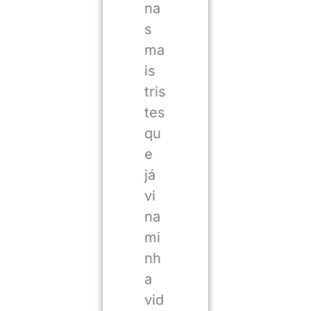
na
s
ma
is
tris
tes
qu
e
já
vi
na
mi
nh
a
vid