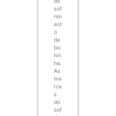
do
sof
rim
ent
o
da
bic
hin
ha.
As
ma
rca
s
do
sof