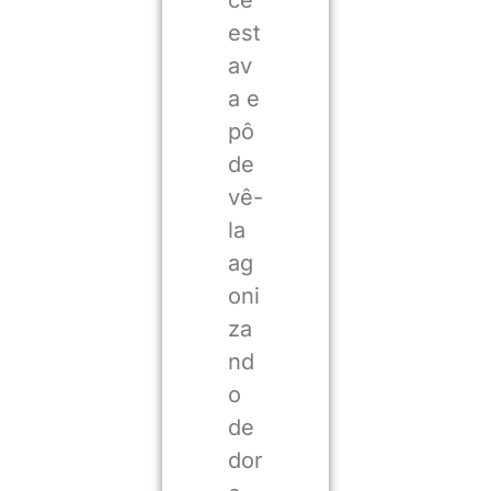
est
av
a e
pô
de
vê-
la
ag
oni
za
nd
o
de
dor