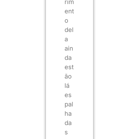
rim
ent
o
del
a
ain
da
est
ão
lá
es
pal
ha
da
s