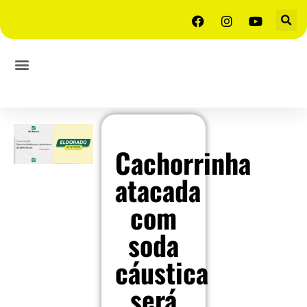
Cachorrinha
atacada
com
soda
cáustica
será