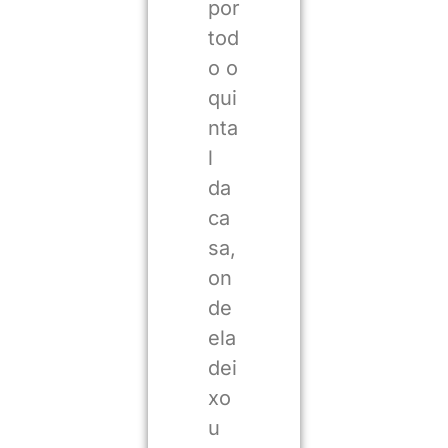
por
tod
o o
qui
nta
l
da
ca
sa,
on
de
ela
dei
xo
u