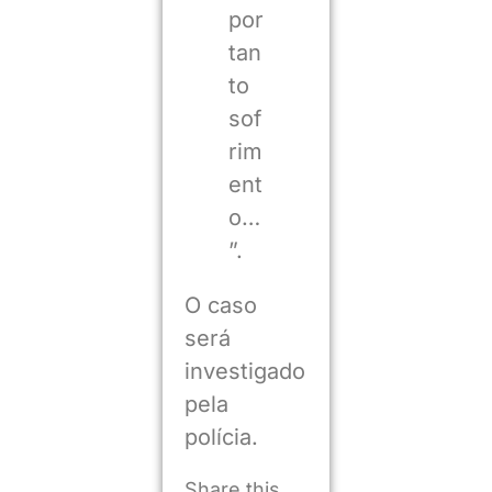
por
tan
to
sof
rim
ent
o…
”.
O caso
será
investigado
pela
polícia.
Share this