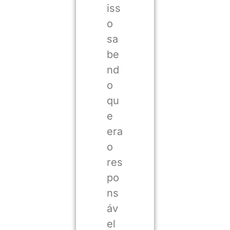
iss
o
sa
be
nd
o
qu
e
era
o
res
po
ns
áv
el