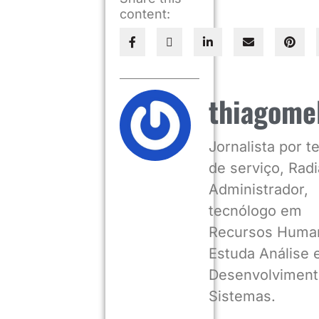
content:
thiagome
Jornalista por 
de serviço, Radia
Administrador,
tecnólogo em
Recursos Huma
Estuda Análise 
Desenvolviment
Sistemas.